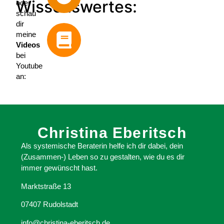
Wissenswertes:
oder
schau
dir
meine
Videos
bei
Youtube
an:
Christina Eberitsch
Als systemische Beraterin helfe ich dir dabei, dein
(Zusammen-) Leben so zu gestalten, wie du es dir
immer gewünscht hast.
Marktstraße 13
07407 Rudolstadt
info@christina-eberitsch.de