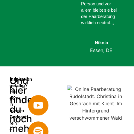
Person und vor
allem bleibt sie bei
der Paarberatung
wirklich neutral. „
Nikola
Essen, DE
Und
Inspiration
gefällig?
hier
Hör
findest
gerne
in
du
meinen
noch
Podcast
rein
mehr
–